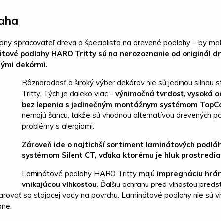
laha
dny spracovateľ dreva a špecialista na drevené podlahy – by mal
tové podlahy HARO Tritty sú na nerozoznanie od originál dr
ými dekórmi.
Rôznorodosť a široký výber dekórov nie sú jedinou silnou
Tritty. Tých je ďaleko viac –
výnimočná tvrdosť, vysoká o
bez lepenia s jedinečným montážnym systémom TopC
nemajú šancu, takže sú vhodnou alternatívou drevených pod
problémy s alergiami.
Zároveň ide o najtichší sortiment laminátových podlá
systémom Silent CT, vďaka ktorému je hluk prostredia 
Laminátové podlahy HARO Tritty majú
impregnáciu hrá
vnikajúcou vlhkosťou
. Ďalšiu ochranu pred vlhosťou pred
varovať sa stojacej vody na povrchu. Laminátové podlahy nie sú 
bne.