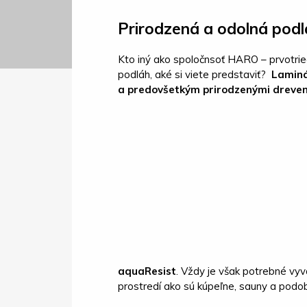
Prirodzená a odolná pod
Kto iný ako spoločnsoť HARO – prvotrie
podláh, aké si viete predstaviť?
Laminá
a predovšetkým prirodzenými dreven
aquaResist
. Vždy je však potrebné vy
prostredí ako sú kúpeľne, sauny a podo