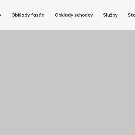
y
Obklady fasád
Obklady schodov
Služby
St
ha HARO Tritty
HARO Parkett
Disano by HARO
parkety
ná podlaha Parkettmanufaktur by HARO
HARO Corkett
reva HARO Celenio