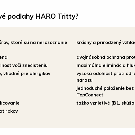
vé podlahy HARO Tritty?
órov, ktoré sú na nerozoznanie
krásny a prirodzený vzhľa
cena
dvojnásobná ochrana proti
nosť voči znečisteniu
maximálna eliminácia hlu
, vhodné pre alergikov
vysoká odolnosť proti odre
nárazu
jednoduché položenie bez
TopConnect
lícovanie
ťažko vznietivé (B1, skúš
ať rokov