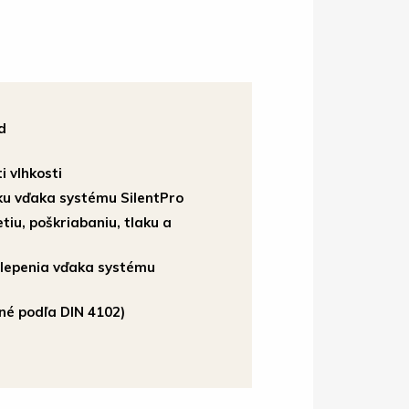
d
 vlhkosti
ku vďaka systému SilentPro
tiu, poškriabaniu, tlaku a
 lepenia vďaka systému
ané podľa DIN 4102)