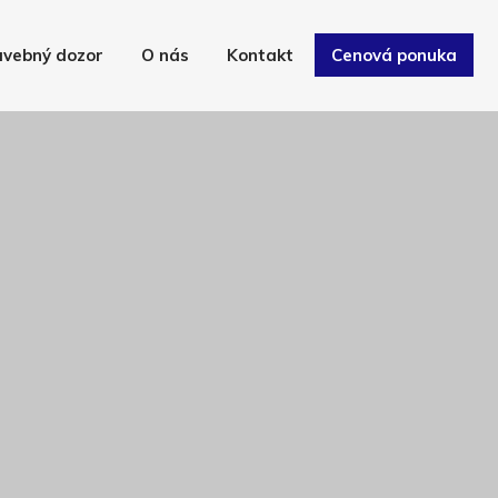
avebný dozor
O nás
Kontakt
Cenová ponuka