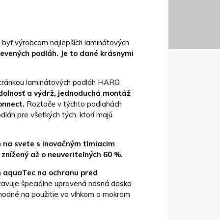
 byť výrobcom najlepších laminátových
evených podláh. Je to dané krásnymi
 stránkou laminátových podláh HARO
dolnosť a výdrž, jednoduchá montáž
onnect.
Roztoče v týchto podlahách
láh pre všetkých tých, ktorí majú
h na svete s inovačným tlmiacim
znížený až o neuveriteľných 60 %.
n aquaTec na ochranu pred
stavuje špeciálne upravená nosná doska
vhodné na použitie vo vlhkom a mokrom